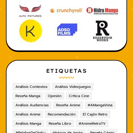
ETIQUETAS
Análisis Contextos
Análisis Videojuegos
Reseña Manga
Opinión
Crítica Cine
Análisis Audiencias
Reseña Anime
#AMangaVista
Análisis Anime
Recomendación
El Cajón Retro
Análisis Manga
Reseña Libro
#AnimeRetroTV
#PalabraDeOtaku
Historia de Japón
Reseña Cómic