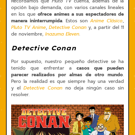
Recordamos que
Pluto TV
cuenta, además de la
opción bajo demanda, con varios canales lineales
en los que
ofrece animes a sus espectadores de
manera ininterrumpida
. Estos son
Anime Clásico
,
Pluto TV Anime
,
Detective Conan
y, a partir del 11
de noviembre,
Inazuma Eleven
.
Detective Conan
Por supuesto, nuestro pequeño detective se ha
tenido que enfrentar a
casos que pueden
parecer realizados por almas de otro mundo
.
Pero la realidad es que siempre hay una verdad
y el
Detective Conan
no deja ningún caso sin
resolver.