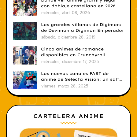
Dónde ver anime gratis y legal
con doblaje castellano en 2026
miércoles, abril 08, 2026
Los grandes villanos de Digimon:
de Devimon a Digimon Emperador
sábado, diciembre 28, 2019
Cinco animes de romance
disponibles en Crunchyroll
miércoles, diciembre 17, 2025
Los nuevos canales FAST de
anime de Selecta Visión: un salto
necesario
viernes, marzo 28, 2025
CARTELERA ANIME