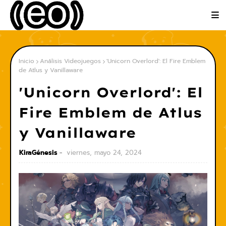
Inicio
Análisis Videojuegos
'Unicorn Overlord': El Fire Emblem
de Atlus y Vanillaware
'Unicorn Overlord': El
Fire Emblem de Atlus
y Vanillaware
KiraGénesis
viernes, mayo 24, 2024