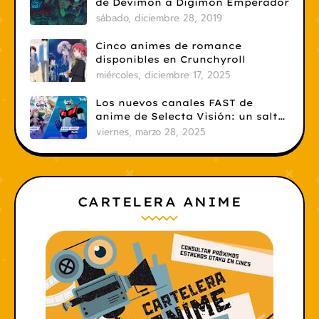
de Devimon a Digimon Emperador
sábado, diciembre 28, 2019
Cinco animes de romance
disponibles en Crunchyroll
miércoles, diciembre 17, 2025
Los nuevos canales FAST de
anime de Selecta Visión: un salto
necesario
viernes, marzo 28, 2025
CARTELERA ANIME