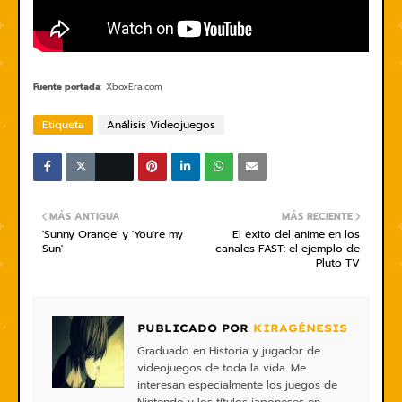
Fuente portada
:
XboxEra.com
Etiqueta
Análisis Videojuegos
MÁS ANTIGUA
MÁS RECIENTE
'Sunny Orange' y 'You're my
El éxito del anime en los
Sun'
canales FAST: el ejemplo de
Pluto TV
PUBLICADO POR
KIRAGÉNESIS
Graduado en Historia y jugador de
videojuegos de toda la vida. Me
interesan especialmente los juegos de
Nintendo y los títulos japoneses en