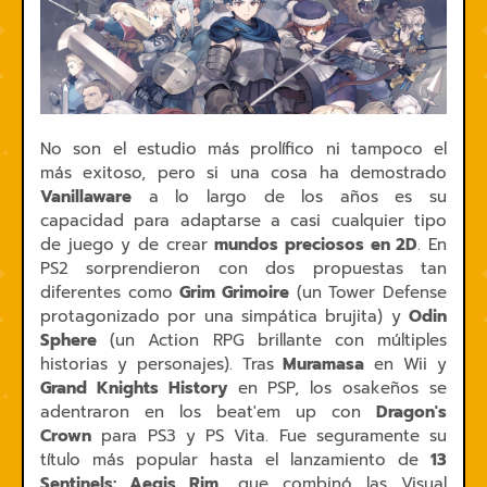
No son el estudio más prolífico ni tampoco el
más exitoso, pero si una cosa ha demostrado
Vanillaware
a lo largo de los años es su
capacidad para adaptarse a casi cualquier tipo
de juego y de crear
mundos preciosos en 2D
. En
PS2 sorprendieron con dos propuestas tan
diferentes como
Grim Grimoire
(un Tower Defense
protagonizado por una simpática brujita) y
Odin
Sphere
(un Action RPG brillante con múltiples
historias y personajes). Tras
Muramasa
en Wii y
Grand Knights History
en PSP, los osakeños se
adentraron en los beat'em up con
Dragon's
Crown
para PS3 y PS Vita. Fue seguramente su
título más popular hasta el lanzamiento de
13
Sentinels: Aegis Rim
, que combinó las Visual