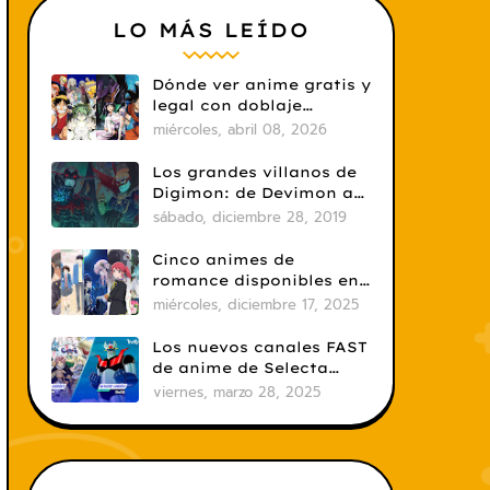
LO MÁS LEÍDO
Dónde ver anime gratis y
legal con doblaje
castellano en 2026
miércoles, abril 08, 2026
Los grandes villanos de
Digimon: de Devimon a
Digimon Emperador
sábado, diciembre 28, 2019
Cinco animes de
romance disponibles en
Crunchyroll
miércoles, diciembre 17, 2025
Los nuevos canales FAST
de anime de Selecta
Visión: un salto
viernes, marzo 28, 2025
necesario