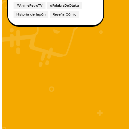
#AnimeRetroTV
#PalabraDeOtaku
Historia de Japón
Reseña Cómic