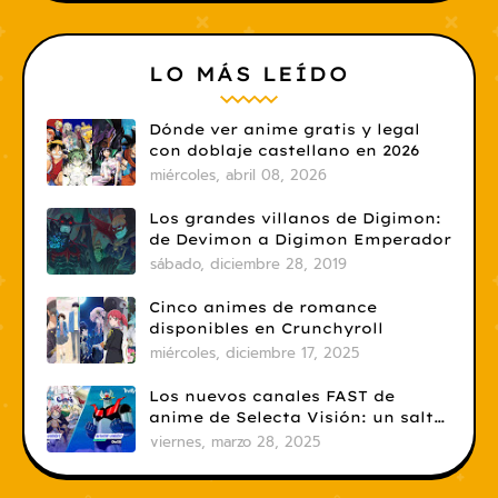
LO MÁS LEÍDO
Dónde ver anime gratis y legal
con doblaje castellano en 2026
miércoles, abril 08, 2026
Los grandes villanos de Digimon:
de Devimon a Digimon Emperador
sábado, diciembre 28, 2019
Cinco animes de romance
disponibles en Crunchyroll
miércoles, diciembre 17, 2025
Los nuevos canales FAST de
anime de Selecta Visión: un salto
necesario
viernes, marzo 28, 2025