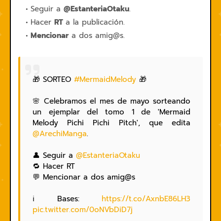
Seguir a
@EstanteriaOtaku
.
Hacer
RT
a la publicación.
Mencionar
a dos amig@s.
🎁 SORTEO
#MermaidMelody
🎁
🌸 Celebramos el mes de mayo sorteando
un ejemplar del tomo 1 de 'Mermaid
Melody Pichi Pichi Pitch', que edita
@ArechiManga
.
👤 Seguir a
@EstanteriaOtaku
🔁 Hacer RT
💬 Mencionar a dos amig@s
ℹ️ Bases:
https://t.co/AxnbE86LH3
pic.twitter.com/0oNVbDiD7j