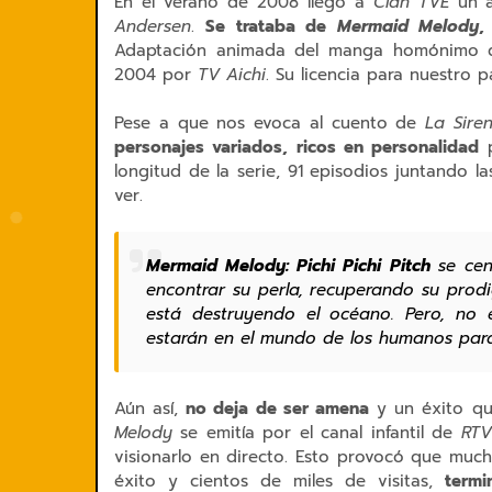
En el verano de 2008 llegó a
Clan TVE
un a
Andersen
.
Se trataba de
Mermaid Melody
,
Adaptación animada del manga homónimo
2004 por
TV Aichi
. Su licencia para nuestro 
Pese a que nos evoca al cuento de
La Siren
personajes variados, ricos en personalidad
p
longitud de la serie, 91 episodios juntando
ver.
Mermaid Melody: Pichi Pichi Pitch
se cen
encontrar su perla, recuperando su prodi
está destruyendo el océano. Pero, no e
estarán en el mundo de los humanos par
Aún así,
no deja de ser amena
y un éxito q
Melody
se emitía por el canal infantil de
RTV
visionarlo en directo. Esto provocó que muc
éxito y cientos de miles de visitas,
termi