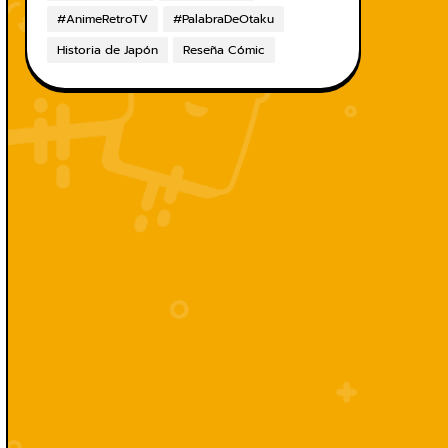
#AnimeRetroTV
#PalabraDeOtaku
Historia de Japón
Reseña Cómic