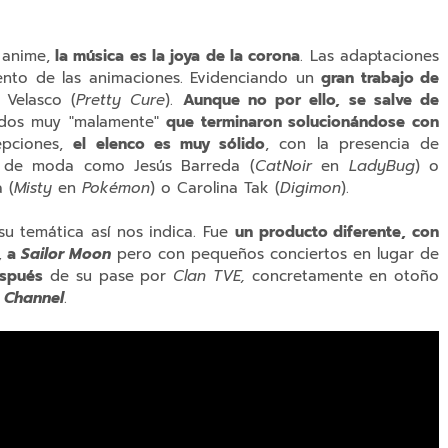
 anime,
la música es la joya de la corona
. Las adaptaciones
ento de las animaciones. Evidenciando un
gran trabajo de
 Velasco (
Pretty Cure
).
Aunque no por ello, se salve de
ados muy "malamente"
que terminaron solucionándose con
epciones,
el elenco es muy sólido
, con la presencia de
 de moda como Jesús Barreda (
CatNoir
en
LadyBug
) o
 (
Misty
en
Pokémon
) o Carolina Tak (
Digimon
).
 su temática así nos indica. Fue
un producto diferente, con
, a
Sailor Moon
pero con pequeños conciertos en lugar de
spués
de su pase por
Clan TVE,
concretamente en otoño
 Channel
.