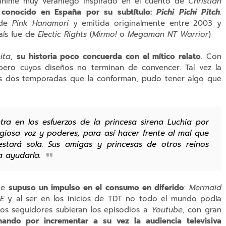
nime muy veraniego inspirado en el cuento de
Christian
 conocido en España por su subtítulo:
Pichi Pichi Pitch
.
 de
Pink Hanamori
y emitida originalmente entre 2003 y
país fue de
Electic Rights
(
Mirmo!
o
Megaman NT Warrior
)
ita
,
su historia poco concuerda con el mítico relato
. Con
ero cuyos diseños no terminan de convencer. Tal vez la
 las dos temporadas que la conforman, pudo tener algo que
tra en los esfuerzos de la princesa sirena Luchia por
giosa voz y poderes, para así hacer frente al mal que
stará sola. Sus amigas y princesas de otros reinos
a ayudarla.
ue
supuso un impulso en el consumo en diferido
:
Mermaid
E
y al ser en los inicios de TDT no todo el mundo podía
hos seguidores subieran los episodios a
Youtube
, con gran
nando por incrementar a su vez la audiencia televisiva