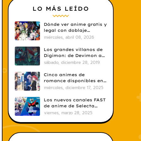
LO MÁS LEÍDO
Dónde ver anime gratis y
legal con doblaje
castellano en 2026
miércoles, abril 08, 2026
Los grandes villanos de
Digimon: de Devimon a
Digimon Emperador
sábado, diciembre 28, 2019
Cinco animes de
romance disponibles en
Crunchyroll
miércoles, diciembre 17, 2025
Los nuevos canales FAST
de anime de Selecta
Visión: un salto
viernes, marzo 28, 2025
necesario