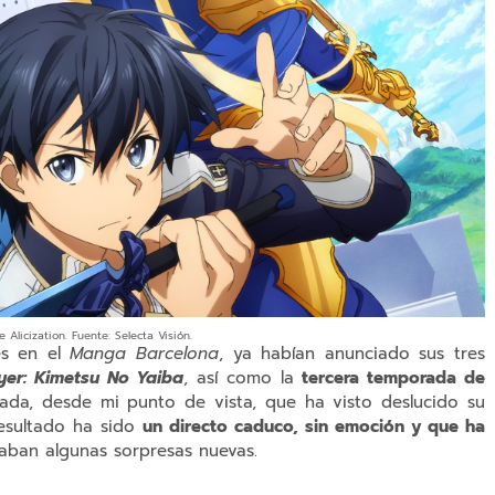
 Alicization. Fuente: Selecta Visión.
es en el
Manga Barcelona
, ya habían anunciado sus tres
er: Kimetsu No Yaiba
, así como la
tercera temporada de
tada, desde mi punto de vista, que ha visto deslucido su
resultado ha sido
un directo caduco, sin emoción y que ha
aban algunas sorpresas nuevas.