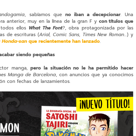
andogamia
, sabíamos que
no iban a decepcionar
. Una
ra anterior, muy en la línea de la gran F y
con títulos que
 todos ellos
What The Font
?, obra protagonizada por las
s de escrituras (
Arial, Comic Sans, Times New Roman...
) y
ra Honda-san
que recientemente han lanzado
.
 acabar siendo pequeñas
sector manga,
pero la situación no le ha permitido hacer
nes Manga de Barcelona
, con anuncios que ya conocimos
ión con fechas de lanzamientos.