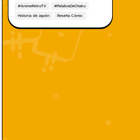
#AnimeRetroTV
#PalabraDeOtaku
Historia de Japón
Reseña Cómic