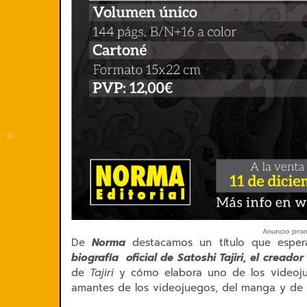
Anuncio prom
De
Norma
destacamos un título que espe
biografía oficial de Satoshi Tajiri, el cread
de
Tajiri
y cómo elabora uno de los videojue
amantes de los videojuegos, del manga y de la