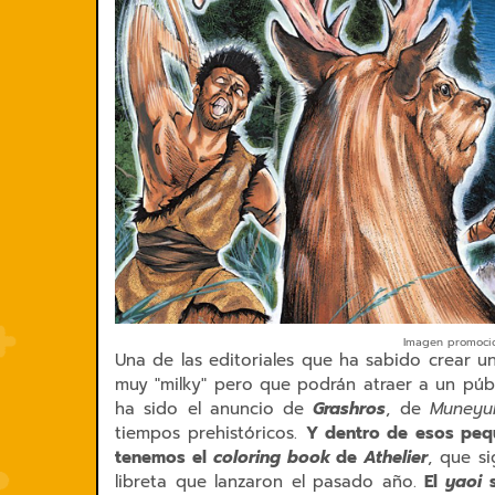
Imagen promocio
Una de las editoriales que ha sabido crear 
muy "milky" pero que podrán atraer a un públi
ha sido el anuncio de
Grashros
, de
Muneyuk
tiempos prehistóricos.
Y dentro de esos pequ
tenemos el
coloring book
de
Athelier
, que s
libreta que lanzaron el pasado año.
El
yaoi
s