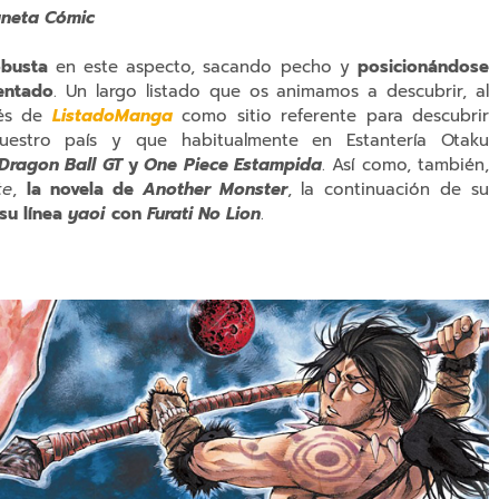
aneta Cómic
busta
en este aspecto, sacando pecho y
posicionándose
entado
. Un largo listado que os animamos a descubrir, al
vés de
ListadoManga
como sitio referente para descubrir
uestro país y que habitualmente en Estantería Otaku
Dragon Ball GT
y
One Piece Estampida
. Así como, también,
te
,
la novela de
Another Monste
r
, la continuación de su
su línea
yaoi
con
Furati No Lion
.