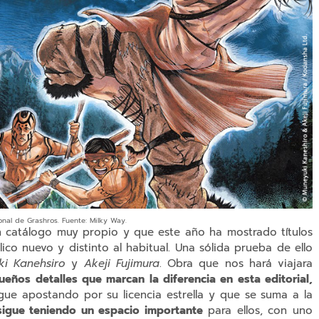
nal de Grashros. Fuente: Milky Way.
un catálogo muy propio y que este año ha mostrado títulos
co nuevo y distinto al habitual. Una sólida prueba de ello
i Kanehsiro
y
Akeji Fujimura
. Obra que nos hará viajara
eños detalles que marcan la diferencia en esta editorial,
igue apostando por su licencia estrella y que se suma a la
igue teniendo un espacio importante
para ellos, con uno