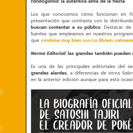
Fandogamia
: la auténtica alma de la fiesta
Los que conocemos cómo funcionan en
F
presentación que contrasta con la distribuido
buscan contentar a su público
. Destacar de
fuentes que empleamos en nuestros programa
que
combina muy bien con
La librera calave
Norma Editorial
: las grandes también pueden
Es una de las principales editoriales del 
grandes alardes
, a diferencias de otros
Salo
en la anterior edición aunque para esta ocas