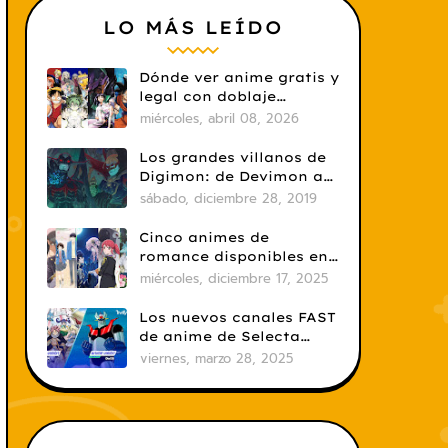
LO MÁS LEÍDO
Dónde ver anime gratis y
legal con doblaje
castellano en 2026
miércoles, abril 08, 2026
Los grandes villanos de
Digimon: de Devimon a
Digimon Emperador
sábado, diciembre 28, 2019
Cinco animes de
romance disponibles en
Crunchyroll
miércoles, diciembre 17, 2025
Los nuevos canales FAST
de anime de Selecta
Visión: un salto
viernes, marzo 28, 2025
necesario