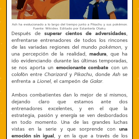
Ash ha evolucionado a lo largo del tiempo junto a Pikachu y sus pokémon.
Fuente: Wikidex. Editado por Estantería Otaku.
Después de
superar cientos de adversidades
,
enfrentarse entrenadores de todos los rincones
de las variadas regiones del mundo
pokémon
, y
una percepción de la realidad,
madura
, que ha
ido evidenciando durante las últimas temporadas,
se nos aporta un
emocionante combate
con un
colofón entre
Charizard
y
Pikachu
, donde
Ash
se
enfrenta a
Lionel
, el campeón de
Galar
.
Ambos combatientes dan lo mejor de sí mismos,
dejando claro que estamos ante dos
entrenadores excelentes, y en el que la
estrategia, pasión y energía se ven desbordados
en todo momento. Una de las grandes luchas
vistas en la serie y que sorprende con
una
emoción sin igual
, y en la que a través de los