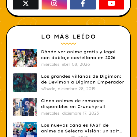
LO MÁS LEÍDO
Dónde ver anime gratis y legal
con doblaje castellano en 2026
miércoles, abril 08, 2026
Los grandes villanos de Digimon:
de Devimon a Digimon Emperador
sábado, diciembre 28, 2019
Cinco animes de romance
disponibles en Crunchyroll
miércoles, diciembre 17, 2025
Los nuevos canales FAST de
anime de Selecta Visión: un salto
necesario