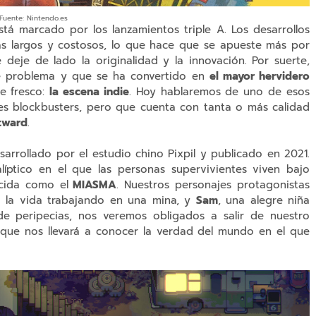
Fuente: Nintendo.es
stá marcado por los lanzamientos triple A. Los desarrollos
s largos y costosos, lo que hace que se apueste más por
deje de lado la originalidad y la innovación. Por suerte,
te problema y que se ha convertido en
el mayor hervidero
e fresco:
la escena indie
. Hoy hablaremos de uno de esos
es blockbusters, pero que cuenta con tanta o más calidad
tward
.
arrollado por el estudio chino Pixpil y publicado en 2021.
íptico en el que las personas supervivientes viven bajo
ocida como el
MIASMA
. Nuestros personajes protagonistas
a la vida trabajando en una mina, y
Sam
, una alegre niña
de peripecias, nos veremos obligados a salir de nuestro
ue nos llevará a conocer la verdad del mundo en el que