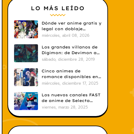
LO MÁS LEÍDO
Dónde ver anime gratis y
legal con doblaje
castellano en 2026
miércoles, abril 08, 2026
Los grandes villanos de
Digimon: de Devimon a
Digimon Emperador
sábado, diciembre 28, 2019
Cinco animes de
romance disponibles en
Crunchyroll
miércoles, diciembre 17, 2025
Los nuevos canales FAST
de anime de Selecta
Visión: un salto
viernes, marzo 28, 2025
necesario