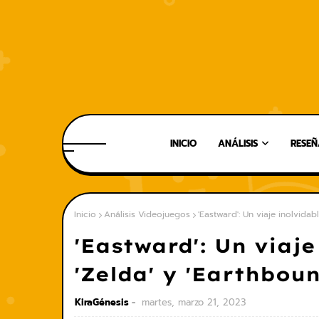
INICIO
ANÁLISIS
RESEÑ
Inicio
Análisis Videojuegos
'Eastward': Un viaje inolvida
'Eastward': Un viaj
'Zelda' y 'Earthboun
KiraGénesis
martes, marzo 21, 2023