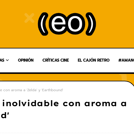
AS
OPINIÓN
CRÍTICAS CINE
EL CAJÓN RETRO
#AMANG
ble con aroma a 'Zelda' y 'Earthbound'
e inolvidable con aroma a
d'