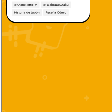
#AnimeRetroTV
#PalabraDeOtaku
Historia de Japón
Reseña Cómic