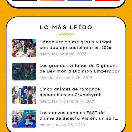
LO MÁS LEÍDO
Dónde ver anime gratis y legal
con doblaje castellano en 2026
miércoles, abril 08, 2026
Los grandes villanos de Digimon:
de Devimon a Digimon Emperador
sábado, diciembre 28, 2019
Cinco animes de romance
disponibles en Crunchyroll
miércoles, diciembre 17, 2025
Los nuevos canales FAST de
anime de Selecta Visión: un salto
necesario
viernes, marzo 28, 2025