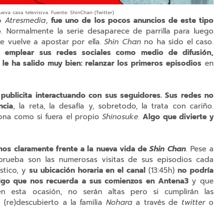
va casa televisiva. Fuente: ShinChan (Twitter)
po
Atresmedia
,
fue uno de los pocos anuncios de este tipo
o
. Normalmente la serie desaparece de parrilla para luego
e vuelve a apostar por ella.
Shin Chan
no ha sido el caso.
o emplear sus redes sociales como medio de difusión,
e ha salido muy bien: relanzar los primeros episodios
en
 publicita interactuando con sus seguidores. Sus redes no
ncia
, la reta, la desafía y, sobretodo, la trata con cariño.
ona como si fuera el propio
Shinosuke
.
Algo que divierte y
os claramente frente a la nueva vida de
Shin Chan
. Pese a
 prueba son las numerosas visitas de sus episodios cada
stico, y
su ubicación horaria en el canal
(13:45h)
no podría
Algo que nos recuerda a sus comienzos en Antena3
y que
en esta ocasión, no serán altas pero si cumplirán las
(re)descubierto a la familia
Nohara
a través de
twitter
o