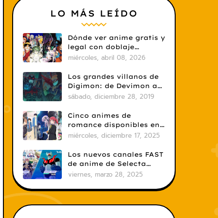
LO MÁS LEÍDO
Dónde ver anime gratis y
legal con doblaje
castellano en 2026
miércoles, abril 08, 2026
Los grandes villanos de
Digimon: de Devimon a
Digimon Emperador
sábado, diciembre 28, 2019
Cinco animes de
romance disponibles en
Crunchyroll
miércoles, diciembre 17, 2025
Los nuevos canales FAST
de anime de Selecta
Visión: un salto
viernes, marzo 28, 2025
necesario