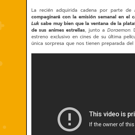
La recién adquirida cadena por parte de
compaginará con la emisión semanal en el c
Luk
sabe muy bien que la ventana de la plata
de sus animes estrellas
, junto a
Doraemon
.
estreno exclusivo en cines de su última pelíc
única sorpresa que nos tienen preparada del 