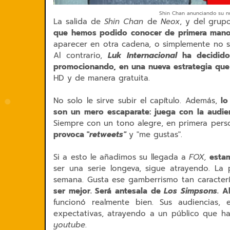
Shin Chan anunciando su nue
La salida de
Shin Chan
de
Neox
, y del gru
que hemos podido conocer de primera man
aparecer en otra cadena, o simplemente no s
Al contrario,
Luk Internacional
ha decidid
promocionando, en una nueva estrategia que l
HD y de manera gratuita.
No solo le sirve subir el capítulo. Además,
lo
son un mero escaparate: juega con la audie
Siempre con un tono alegre, en primera pers
provoca "
retweets"
y "me gustas".
Si a esto le añadimos su llegada a
FOX,
estam
ser una serie longeva, sigue atrayendo. La
semana. Gusta ese gamberrismo tan caracterí
ser mejor. Será antesala de
Los Simpsons
. 
funcionó realmente bien. Sus audiencias, 
expectativas, atrayendo a un público que ha 
youtube
.