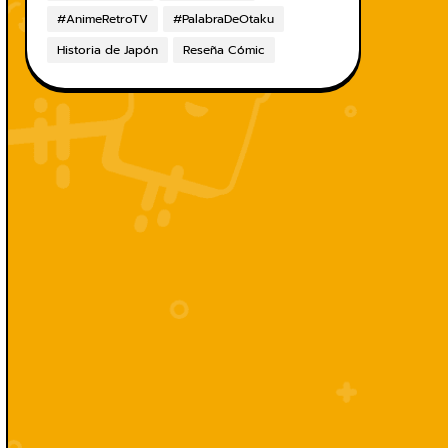
#AnimeRetroTV
#PalabraDeOtaku
Historia de Japón
Reseña Cómic